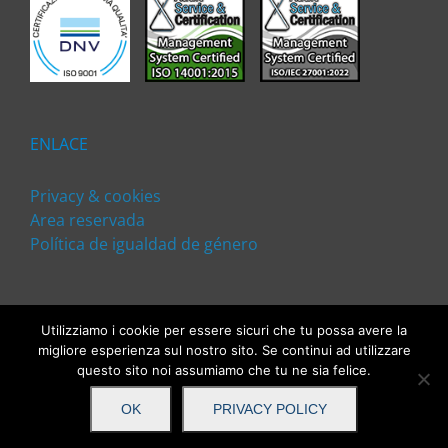
ENLACE
Privacy & cookies
Area reservada
Política de igualdad de género
Utilizziamo i cookie per essere sicuri che tu possa avere la
migliore esperienza sul nostro sito. Se continui ad utilizzare
questo sito noi assumiamo che tu ne sia felice.
©2019 Weteam S.r.l. - Via Cesare Giulio Viola, 27 - 00148 - Roma |
Tel: +39 06.92948381 - Fax: +39 06.9294128 | N.Iva 10829231009 |
OK
PRIVACY POLICY
Certificación ISO 9001:2008 - 14001:2015 - 27001:2022 | Diseñado
por:
Antea Studio